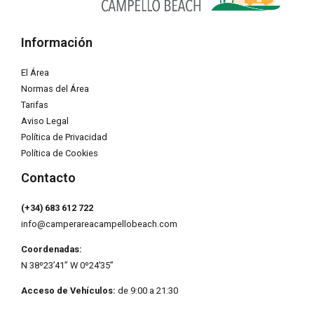
Información
El Área
Normas del Área
Tarifas
Aviso Legal
Política de Privacidad
Política de Cookies
Contacto
(+34) 683 612 722
info@camperareacampellobeach.com
Coordenadas:
N 38º23’41” W 0º24’35”
Acceso de Vehículos:
de 9:00 a 21:30