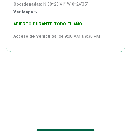
Coordenadas:
N 38º23’41” W 0º24’35”
Ver Mapa ››
ABIERTO DURANTE TODO EL AÑO
Acceso de Vehículos:
de 9:00 AM a 9:30 PM
Disfruta de un entorno y un
clima excepcionales los 365
días del año